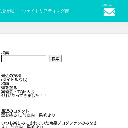
お問い合わせ
採用情報
ウェイトリフティング部
検索
検索
最近の投稿
(タイトルなし)
梅雨
壁を塗る
実習会・TQM大会
4月がやってきました！！
最近のコメント
壁を塗る
に
竹之内 果帆
より
いつも楽しみにされていた南晃ブログファンのみなさ
ま
に
竹之内 果帆
より