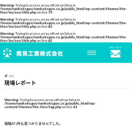
Warning
: Trying to access array offset on false in
/home/nankokogyo/nankokogyo.co.jp/public_html/wp-content/themes/the-
thor/inc/seo/title.php
on line
79
Warning
: Trying to access array offset on false in
/home/nankokogyo/nankokogyo.co.jp/public_html/wp-content/themes/the-
thor/inc/seo/title.php
on line
82
Warning
: Trying to access array offset on false in
/home/nankokogyo/nankokogyo.co.jp/public_html/wp-content/themes/the-
thor/inc/seo/title.php
on line
82
お問い合わせ
TAG
現場レポート
Warning
: Trying to access array offset on false in
/home/nankokogyo/nankokogyo.co.jp/public_html/wp-
content/themes/the-thor/tag.php
on line
43
投稿が1件も見つかりませんでした。