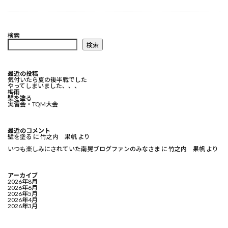
検索
検索
最近の投稿
気付いたら夏の後半戦でした
やってしまいました、、、
梅雨
壁を塗る
実習会・TQM大会
最近のコメント
壁を塗る
に
竹之内 果帆
より
いつも楽しみにされていた南晃ブログファンのみなさま
に
竹之内 果帆
より
アーカイブ
2026年8月
2026年6月
2026年5月
2026年4月
2026年3月